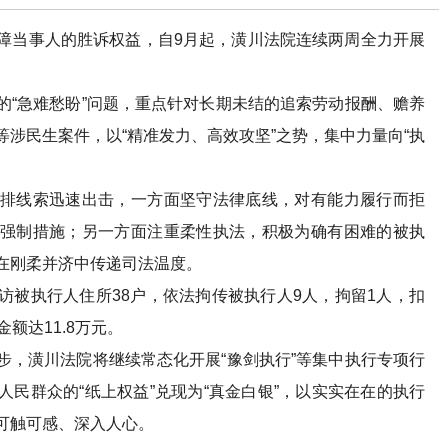
当事人的胜诉权益，自9月起，潢川法院连续两周全力开展
急难愁盼”问题，重点针对长期未结的追索劳动报酬、赡养
涉民生案件，以“精准发力、高效攻坚”之势，集中力量向“执
线索迅速出击，一方面坚守法律底线，对有能力履行而拒
强制措施；另一方面注重柔性执法，积极为确有困难的被执
在刚柔并济中传递司法温度。
执行人住所38户，依法拘传被执行人9人，拘留1人，扣
额达11.8万元。
潢川法院将继续常态化开展“豫剑执行”等集中执行专项行
民群众的“纸上权益”兑现为“真金白银”，以实实在在的执行
可触可感、深入人心。