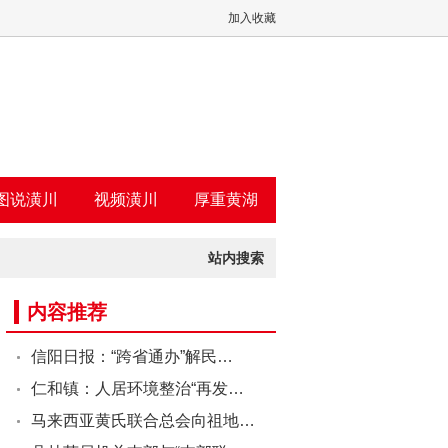
加入收藏
图说潢川
视频潢川
厚重黄湖
站内搜索
内容推荐
信阳日报：“跨省通办”解民…
仁和镇：人居环境整治“再发…
马来西亚黄氏联合总会向祖地…