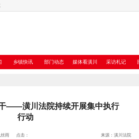
五
闻
乡镇快讯
部门动态
媒体看潢川
采访札记
实干——潢川法院持续开展集中执行
行动
祝丝雨
点击：
来源：潢川法院