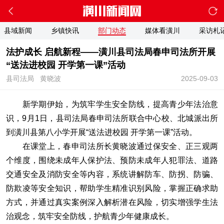
县域新闻
乡镇快讯
部门动态
媒体看潢川
采访札
法护成长 启航新程——潢川县司法局春申司法所开展
“送法进校园 开学第一课”活动
县司法局
黄晓波
2025-09-03
新学期伊始，为筑牢学生安全防线，提高青少年法治意
识，9月1日，县司法局春申司法所联合中心校、北城派出所
到潢川县第八小学开展“送法进校园 开学第一课”活动。
在课堂上，春申司法所长黄晓波通过保安全、正三观两
个维度，围绕未成年人保护法、预防未成年人犯罪法、道路
交通安全及消防安全等内容，系统讲解防车、防拐、防骗、
防欺凌等安全知识，帮助学生精准识别风险，掌握正确求助
方式，并通过真实案例深入解析潜在风险，切实增强学生法
治观念，筑牢安全防线，护航青少年健康成长。