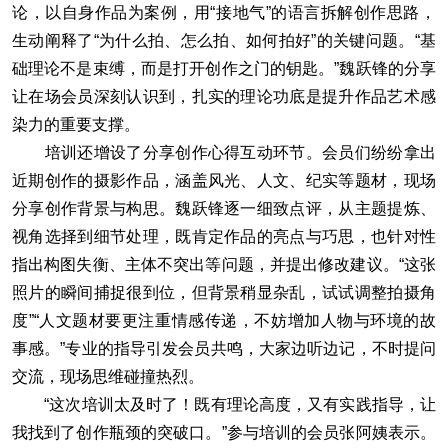
论，以自身作品为案例，用“接地气”的语言拆解创作思路，
生动阐释了“为什么拍、怎么拍、如何拍好”的关键问题。“基
础理论不是束缚，而是打开创作之门的钥匙。”魏跃锋的分享
让在场会员深刻认识到，扎实的理论功底是提升作品艺术感
染力的重要支撑。
培训还增设了分享创作心得互动环节。会员们纷纷拿出
近期创作的摄影作品，涵盖风光、人文、纪实等题材，现场
分享创作背景与构思。魏跃锋逐一细致点评，从主题提炼、
视角选择到细节处理，既肯定作品的亮点与巧思，也针对性
指出构图失衡、主体不突出等问题，并提出修改建议。“这张
照片的瞬间捕捉很到位，但背景稍显杂乱，试试调整拍摄角
度”“人文题材要更注重情感传递，不妨增加人物与环境的故
事感。”专业的指导引发会员共鸣，大家边听边记，不时提问
交流，现场思维碰撞热烈。
“这次培训太及时了！既有理论高度，又有实践指导，让
我找到了创作瓶颈的突破口。”参与培训的会员张阿姨表示。