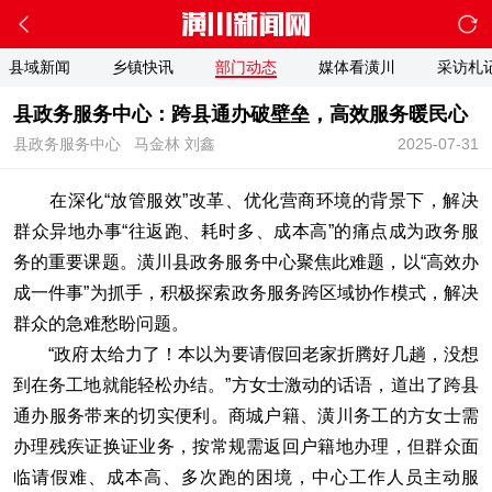
县域新闻
乡镇快讯
部门动态
媒体看潢川
采访札
县政务服务中心：跨县通办破壁垒，高效服务暖民心
县政务服务中心
马金林 刘鑫
2025-07-31
在深化“放管服效”改革、优化营商环境的背景下，解决
群众异地办事“往返跑、耗时多、成本高”的痛点成为政务服
务的重要课题。潢川县政务服务中心聚焦此难题，以“高效办
成一件事”为抓手，积极探索政务服务跨区域协作模式，解决
群众的急难愁盼问题。
“政府太给力了！本以为要请假回老家折腾好几趟，没想
到在务工地就能轻松办结。”方女士激动的话语，道出了跨县
通办服务带来的切实便利。商城户籍、潢川务工的方女士需
办理残疾证换证业务，按常规需返回户籍地办理，但群众面
临请假难、成本高、多次跑的困境，中心工作人员主动服