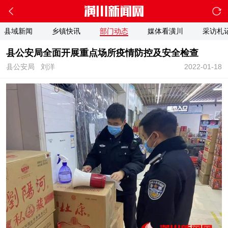
县域新闻
乡镇快讯
部门动态
媒体看潢川
采访札
县公安局全面开展重点场所疫情防控及安全检查
县公安局
刘洋
2022-01-18