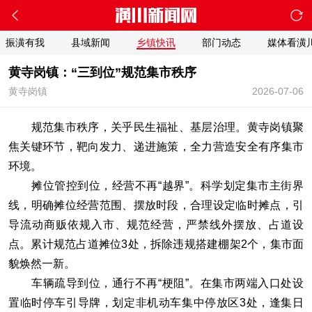
振潢有我
县域新闻
乡镇快讯
部门动态
媒体看潢
黄寺岗镇：“三到位”规范集市秩序
黄寺岗镇
2026-07-06
规范集市秩序，关乎民生福祉、基层治理。黄寺岗镇聚
焦关键环节，靶向发力、递进施策，全力营造安全有序集市
环境。
摊位管控到位，经营不再“越界”。科学划定集市主街界
线，明确摊位经营范围、摆放时段，合理设定临时摊点，引
导流动商贩依规入市、规范经营，严禁线外摆放、占道设
点。累计规范占道摊位3处，拆除违规搭建棚架2个，集市面
貌焕然一新。
车辆疏导到位，通行不再“梗阻”。在集市两端入口处设
置临时停车引导牌，划定非机动车集中停放区3处，逢集日