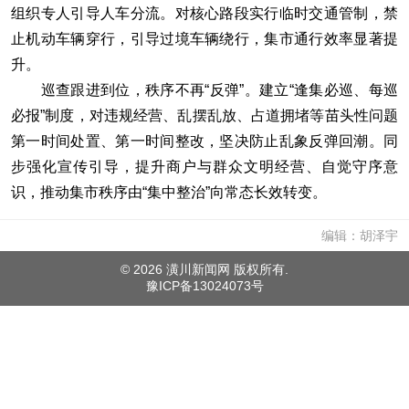
组织专人引导人车分流。对核心路段实行临时交通管制，禁
止机动车辆穿行，引导过境车辆绕行，集市通行效率显著提
升。
巡查跟进到位，秩序不再“反弹”。建立“逢集必巡、每巡
必报”制度，对违规经营、乱摆乱放、占道拥堵等苗头性问题
第一时间处置、第一时间整改，坚决防止乱象反弹回潮。同
步强化宣传引导，提升商户与群众文明经营、自觉守序意
识，推动集市秩序由“集中整治”向常态长效转变。
编辑：胡泽宇
©
2026 潢川新闻网 版权所有.
豫ICP备13024073号