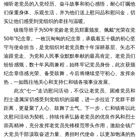
倾听老党员的入党经历、奋斗故事和初心感悟，耐心叮嘱他
们保重身体、乐观生活，并为他们送上慰问品和慰问金，切
实让他们感受到党组织的牵挂与温暖。
镇领导班子为50年党龄老党员郑重颁发、佩戴“光荣在党
50年”纪念章。一枚沉甸甸的纪念章，承载着五十载的初心坚
守与使命担当，是党组织对老党员数十年深耕基层、矢志不
渝跟党走、为党和人民事业默默奉献的最高肯定。老党员们
纷纷感慨，数十年风雨兼程，始终牢记党员身份，此次获颁
纪念章倍感光荣、备受鼓舞，今后将继续坚守初心、发挥余
热，一如既往地关心和支持仁和镇各项事业发展。
此次“七一”走访慰问活动，不仅让老党员、困难党员和
烈士遗属深切感受到党组织的温暖，进一步拉近了党群干群
距离，更凝聚了人心、鼓舞了士气。下一步，仁和镇将以此
次慰问活动为契机，持续传承弘扬老党员的优良作风和烈士
崇高精神，充分发挥老党员先锋模范带头作用，激励全镇广
大党员干部汲取奋进力量、勇担时代使命，以更加饱满的热