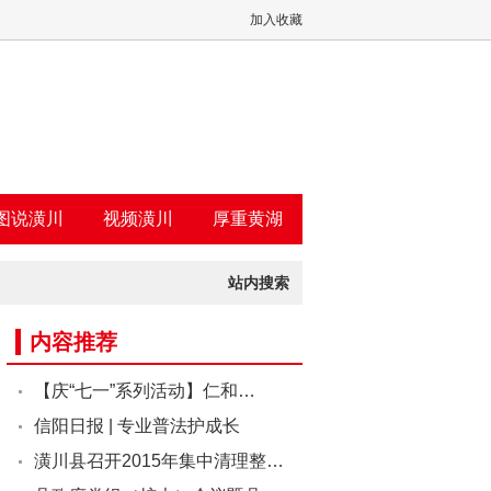
加入收藏
图说潢川
视频潢川
厚重黄湖
站内搜索
内容推荐
【庆“七一”系列活动】仁和…
信阳日报 | 专业普法护成长
潢川县召开2015年集中清理整…