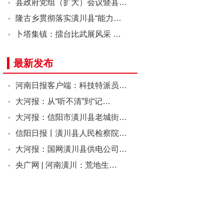
县政府党组（扩大）会议暨县…
隆古乡贯彻落实潢川县“能力…
卜塔集镇：擂台比武展风采 …
最新发布
河南日报客户端：科技特派员…
大河报：从“听不清”到“记…
大河报：信阳市潢川县老城街…
信阳日报丨潢川县人民检察院…
大河报：国网潢川县供电公司…
央广网 | 河南潢川：荒地生…