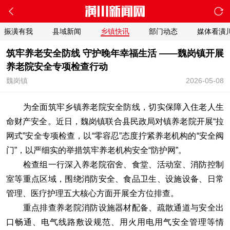
振潢有我
县域新闻
乡镇快讯
部门动态
媒体看潢
筑牢养老安全防线 守护晚年幸福生活 ——魏岗镇开展
养老院安全专项检查行动
魏岗镇
2026-05-08
为全面筑牢乡镇养老院安全防线，切实保障入住老人生
命财产安全。近日，魏岗镇联合县民政局对镇养老院开展“拉
网式”安全专项检查，以“零容忍”态度拧紧养老机构的“安全阀
门”，以严细实的举措筑牢养老机构安全“防护网”。
检查组一行深入养老院宿舍、食堂、活动室、消防控制
室等重点区域，围绕消防安全、食品卫生、设施设备、日常
管理、医疗护理五大核心方面开展全方位排查。
重点排查养老院消防设施器材配备、疏散通道与安全出
口畅通、电气线路敷设规范、用火用电用气安全管理等情