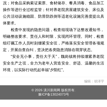
况；对食品采购索证索票、食材储存、餐具消毒、食品加工
操作等进行全过程监管；针对养老院房屋建筑安全、床位及
公共活动设施稳固、防滑防跌倒等适老化设施完善度提出具
体要求。
检查中发现的隐患问题，检查组现场下达整改通知书，
明确整改要求、责任人和时限，实现闭环管理。同时，检查
组叮嘱工作人员时刻绷紧安全弦，严格落实安全管理各项规
定，开展自查自纠，坚决把各类隐患消除在萌芽状态。
“安全无小事，责任大于天”，魏岗镇将持续绷紧养老院
安全生产之弦，全力为老年人营造安全、舒适、温馨的生活
环境，以实际行动托起幸福“夕阳红”。
编辑：胡泽宇
©
2026 潢川新闻网 版权所有.
豫ICP备13024073号