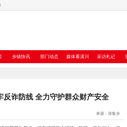
四
闻
乡镇快讯
部门动态
媒体看潢川
采访札记
牢反诈防线 全力守护群众财产安全
来源：张集乡