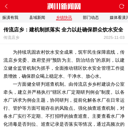
振潢有我
县域新闻
乡镇快讯
部门动态
媒体看潢
传流店乡：建机制抓落实 全力以赴确保群众饮水安全
传流店乡
2025-11-03
为持续巩固农村饮水安全成果，筑牢民生保障底线，传
流店乡党委、政府坚持“预防为主、防治结合”的原则，以建
立健全监管机制为抓手，全面推动辖区饮水安全管理工作提
质增效，确保群众喝上稳定水、干净水、放心水。
一方面健全研判巡查机制。由传流店乡乡村建设办公室
牵头，建立并严格执行“辖区水厂定期研判例会”制度。以各
水厂诉求为例会主题，协同研判，提前化解各水厂在日常运
行、管护等方面可能存在的风险点。强化抽查巡查机制，对
各水厂实行不定期、不打招呼的抽查巡查。主要查看水厂净
化消毒是否到位、巡查记录是否落实等情况，通过高频次的