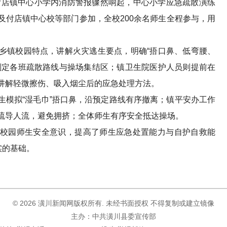
付店镇中心小学内消防警报骤然响起，中心小学应急疏散演练
及付店镇中心校等部门参加，全校200余名师生全程参与，用
镇校园特点，讲解火灾逃生要点，明确“捂口鼻、低弯腰、
划定各班疏散路线与操场集结区；镇卫生院医护人员则提前在
讲解轻微擦伤、吸入烟尘后的应急处理方法。
拟“湿毛巾”捂口鼻，沿预定路线有序撤离；镇平安办工作
疏导人流，避免拥挤；全体师生有序安全抵达操场。
园师生安全意识，提高了师生应急处置能力与自护自救能
实的基础。
©
2026 潢川新闻网版权所有. 未经书面授权 不得复制或建立镜像
主办：中共潢川县委宣传部