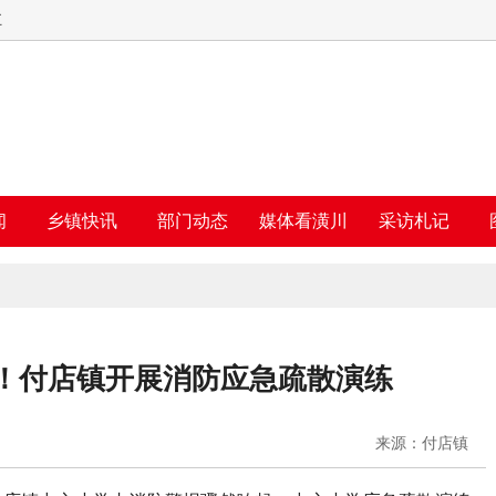
五
闻
乡镇快讯
部门动态
媒体看潢川
采访札记
！付店镇开展消防应急疏散演练
来源：付店镇