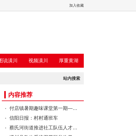
加入收藏
图说潢川
视频潢川
厚重黄湖
站内搜索
内容推荐
付店镇暑期趣味课堂第一期—…
信阳日报：村村通班车
蔡氏河街道推进社工队伍人才…