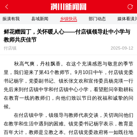
振潢有我
县域新闻
乡镇快讯
部门动态
媒体看潢
鲜花赠园丁，关怀暖人心——付店镇领导赴中小学与
教师共庆佳节
付店镇
2025-09-12
秋高气爽，丹桂飘香。在这个充满感恩与敬意的季节
里，我们迎来了第41个教师节。9月10日中午，付店镇党委
书记杨宇，党委副书记、镇长张文欢和宣传委员杨克瑛一行
先后来到付店镇中学和付店镇中心小学，看望慰问辛勤耕耘
在教育一线的教师们，向他们致以节日的祝福和诚挚的问
候。
在付店镇中学，镇领导与教师代表交谈，关切询问他们
在教学和生活中遇到的困难。镇党委书记杨宇表示，教育是
百年大计，教师是立教之本。付店镇党委政府将一如既往地