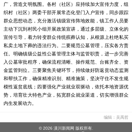
广，营造文明氛围。各村（社区）应持续加大宣传力度，组
织村（社区）两委干部开展常态化登门入户宣传，同步跟踪
群众思想动态，充分激活镇级宣传阵地效能，镇工作人员要
主动下沉到村民小组开展政策宣讲，通过多层级、立体化的
宣传引导，着力转变群众传统殡葬认知，从根源上杜绝私买
私卖土地下葬的违法行为。二要规范公墓管理，压实各方责
任。明确镇级公益性公墓管理主体与监管职责，进一步完善
入公墓审批程序，确保流程清晰、操作规范、台账齐全、资
金监管到位。三要聚焦关键环节，持续做好防返贫动态监测
和帮扶工作，确保精准识别、精准施策，坚决守住不发生规
模性返贫底线；四要强化产业就业双驱动，依托本地资源优
势，培育壮大特色产业，拓宽群众就业渠道，切实增强群众
内生发展动力。
编辑：吴禹哲
©
2026 潢川新闻网 版权所有.