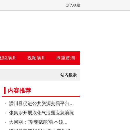
加入收藏
图说潢川
视频潢川
厚重黄湖
站内搜索
内容推荐
潢川县促进公共资源交易平台…
张集乡开展液化气泄露应急演练
大河网：“塑魂赋能”强本领…