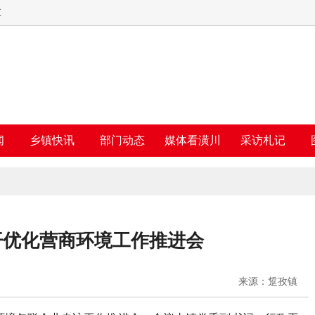
五
闻
乡镇快讯
部门动态
媒体看潢川
采访札记
开优化营商环境工作推进会
来源：踅孜镇