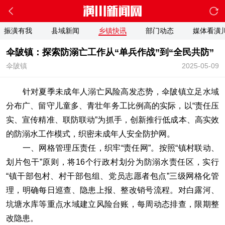
振潢有我
县域新闻
乡镇快讯
部门动态
媒体看潢
伞陂镇：探索防溺亡工作从“单兵作战”到“全民共防”
伞陂镇
2025-05-09
针对夏季未成年人溺亡风险高发态势，伞陂镇立足水域
分布广、留守儿童多、青壮年务工比例高的实际，以“责任压
实、宣传精准、联防联动”为抓手，创新推行低成本、高实效
的防溺水工作模式，织密未成年人安全防护网。
一、网格管理压责任，织牢“责任网”。按照“镇村联动、
划片包干”原则，将16个行政村划分为防溺水责任区，实行
“镇干部包村、村干部包组、党员志愿者包点”三级网格化管
理，明确每日巡查、隐患上报、整改销号流程。对白露河、
坑塘水库等重点水域建立风险台账，每周动态排查，限期整
改隐患。