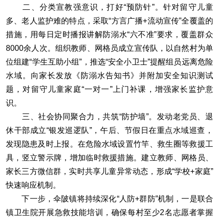
二、分类宣教强意识，打好“预防针”。针对留守儿童
多、老人监护难的特点，采取“方言广播+流动宣传”全覆盖的
措施，用每日定时播报讲解防溺水“六不准”要求，覆盖群众
8000余人次。组织教师、网格员成立宣传队，以自然村为单
位组建“学生互助小组”，推选“安全小卫士”提醒组员远离危险
水域。向家长发放《防溺水告知书》并附加安全知识测试
题，对留守儿童家庭“一对一”上门补课，增强家长监护意
识。
三、社会协同聚合力，共筑“防护墙”。发动老党员、退
休干部成立“银发巡逻队”，午后、节假日在重点水域巡查，
发现隐患及时上报。在危险水域设置竹竿、救生圈等救援工
具，竖立警示牌，增加临时救援措施。建立教师、网格员、
家长三方微信群，实时共享儿童异常动态，形成“学校+家庭”
快速响应机制。
下一步，伞陂镇将持续深化“人防+群防”机制，一是联合
镇卫生院开展急救技能培训，确保每村至少2名志愿者掌握