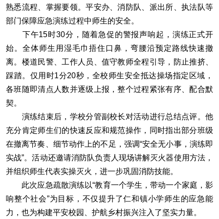
熟悉流程、掌握要领。平安办、消防队、派出所、执法队等
部门保障应急演练过程中师生的安全。
下午15时30分，随着急促的警报声响起，演练正式开
始。全体师生用湿毛巾捂住口鼻，弯腰沿预定路线快速撤
离。楼道民警、工作人员、值守教师全程引导，防止推挤、
踩踏。仅用时1分20秒，全校师生安全抵达操场指定区域，
各班随即清点人数并逐级上报，整个过程紧张有序、配合默
契。
演练结束后，学校分管副校长对活动进行总结点评。他
充分肯定师生们的快速反应和规范操作，同时指出部分班级
在撤离节奏、细节动作上的不足，强调“安全无小事，演练即
实战”。活动还邀请消防队负责人现场讲解灭火器使用方法，
并组织师生代表实操灭火，进一步巩固消防技能。
此次应急疏散演练以“教育一个学生，带动一个家庭，影
响整个社会”为目标，不仅提升了仁和镇小学师生的应急能
力，也为构建平安校园、护航乡村振兴注入了坚实力量。