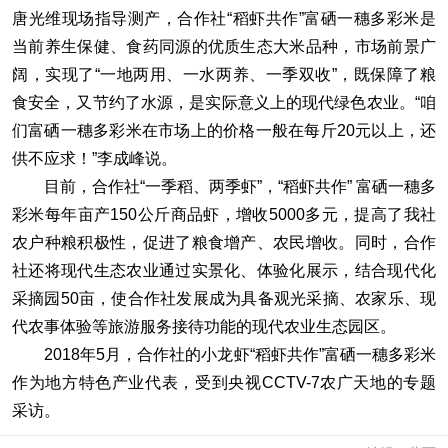
唐光维现场指导测产，合作社“稻虾共作”富硒一穗多彩米是
当前养生保健、食药同源的优质生态大米品种，市场前景广
阔，实现了“一地两用、一水两养、一季双收”，既保障了粮
食安全，又节约了水源，是实际意义上的现代绿色农业。“咱
们富硒一穗多彩米在市场上的价格一般在每斤20元以上，还
供不应求！”李成峰说。
目前，合作社“一季稻、两季虾”，“稻虾共作” 富硒一穗多
彩米每年亩产150公斤商品虾，增收5000多元，提高了我社
农户种粮积极性，促进了粮食增产、农民增收。同时，合作
社还将现代生态农业通过实景化、体验化展示，结合现代化
采摘园50亩，使合作社发展成为具备观光采摘、农家乐、现
代农事体验等旅游服务接待功能的现代农业生态园区。
2018年5月，合作社的小龙虾“稻虾共作”富硒一穗多彩米
作为地方特色产业代表，受到央视CCTV-7农广天地的专题
采访。