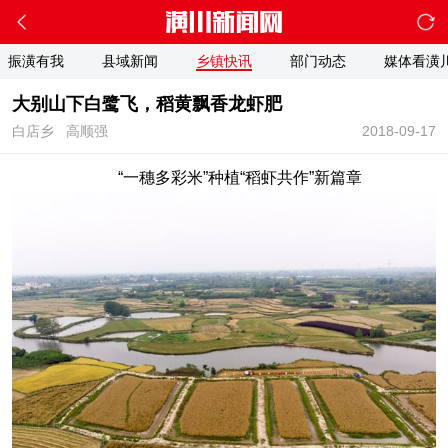
振潢有我
县域新闻
乡镇快讯
部门动态
媒体看潢
大别山下白鹭飞，稻黄飘香龙虾肥
白店乡
高顺强
2018-09-17
“一穗多彩米”种植“稻虾共作”新篇章