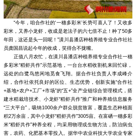
“今年，咱合作社的‘一穗多彩米’长势可喜人了！又收多
彩米，又养小龙虾，收成是老法子的六七倍不止！种了50多
年田，这还是头一回呢！”潢川县潘店种植养殖专业合作社社
员龚国昌说起今年的收成，笑得合不拢嘴。
正值八月农忙，在潢川县潘店种植养殖专业合作社一穗
多彩米“稻虾共作”示范基地，一台台水稻收割机来回忙碌，
远处的白鹭鸟悠闲地觅食飞翔。据合作社负责人李成峰介
绍，合作社依托良好的区位、生态优势，创新实施“合作社
+基地+农户+工厂+市场”的“五+”全产业链综合管理模式，搭
建水稻栽培技术、小龙虾“稻虾共作”推广和种养殖信息服务
“三大平台”，吸纳1000余户群众脱贫致富，覆盖生态种植面
积2万余亩，其中小龙虾“稻虾共作”3005亩。在富硒一穗多彩
米“稻虾共作”种养全程，均采用物理或生物方法，防治病虫
害，农药、化肥基本零投入。据华中农业科技大学农业专家