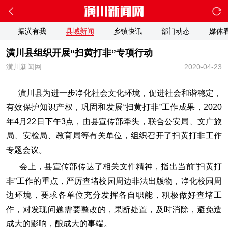
振潢有我
县域新闻
乡镇快讯
部门动态
媒体
潢川县组织开展“扫黄打非”专项行动
潢川新闻网
2020-04-23
潢川县为进一步净化社会文化环境，促进社会和谐稳定，
有效保护知识产权，巩固和发展“扫黄打非”工作成果，2020
年4月22日下午3点，由县宣传部牵头，联合公安局、文广旅
局、安检局、教育局等有关单位，组织召开了扫黄打非工作
专题会议。
会上，县宣传部传达了相关文件精神，指出当前“扫黄打
非”工作的重点，严厉查堵校园周边非法出版物，净化校园周
边环境，要求各单位充分发挥各自职能，积极做好查堵工
作，对发现问题需要整改的，果断处置，及时消除，避免造
成大的影响，酿成大的事端。