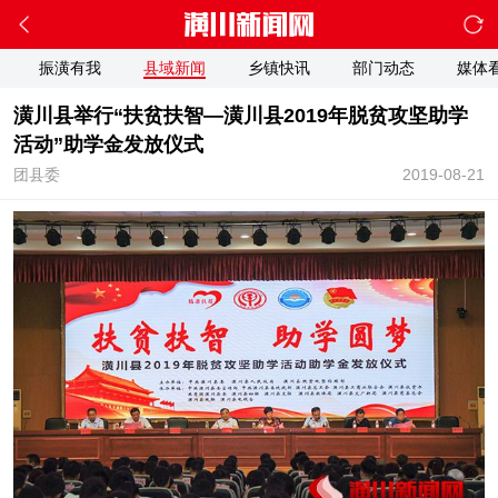
振潢有我
县域新闻
乡镇快讯
部门动态
媒体
潢川县举行“扶贫扶智—潢川县2019年脱贫攻坚助学
活动”助学金发放仪式
团县委
2019-08-21