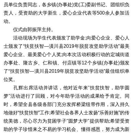
员单位负责同志，各乡镇(办事处)党(工)委副书记、团组织负
责人，受资助的大学新生，爱心企业代表等500余人参加活
动。
仪式由郭振萍主持。
活动现场为学生代表颁发了助学金;向爱心企业、爱心人
士颁发了“扶贫扶智—潢川县2019年脱贫攻坚助学活动”最美
爱心企业、最美爱心个人奖;向本次活动积极行动的定城街道
办事处、隆古乡、仁和镇、付店镇等12个乡镇(办事处)颁发
了“扶贫扶智—潢川县2019年脱贫攻坚助学活动”最佳组织单
位奖。
孔辉出席活动并讲话，他对近年来"扶贫扶智，助学圆
梦"活动进行了回顾，对今年助学活动的成果给予肯定。同
时，希望全县各级各部门充分发挥桥梁纽带作用，深入持久
地做好“扶贫扶智”工作;希望社会各界人士发扬“乐善好施”的传
统美德，尽心尽力为贫困学子"圆梦大学"提供帮助;希望受资
助的学子珍惜来之不易的学习机会、懂得感恩，努力成为新