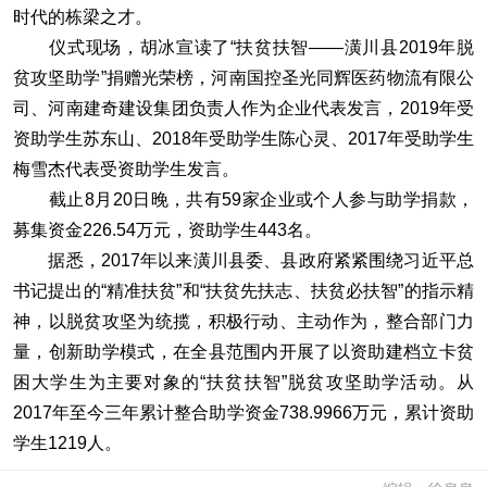
时代的栋梁之才。
仪式现场，胡冰宣读了“扶贫扶智——潢川县2019年脱
贫攻坚助学”捐赠光荣榜，河南国控圣光同辉医药物流有限公
司、河南建奇建设集团负责人作为企业代表发言，2019年受
资助学生苏东山、2018年受助学生陈心灵、2017年受助学生
梅雪杰代表受资助学生发言。
截止8月20日晚，共有59家企业或个人参与助学捐款，
募集资金226.54万元，资助学生443名。
据悉，2017年以来潢川县委、县政府紧紧围绕习近平总
书记提出的“精准扶贫”和“扶贫先扶志、扶贫必扶智”的指示精
神，以脱贫攻坚为统揽，积极行动、主动作为，整合部门力
量，创新助学模式，在全县范围内开展了以资助建档立卡贫
困大学生为主要对象的“扶贫扶智”脱贫攻坚助学活动。从
2017年至今三年累计整合助学资金738.9966万元，累计资助
学生1219人。