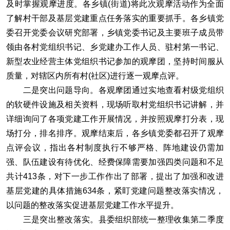
及时掌握观摩进度。各乡镇(街道)将此次观摩活动作为全面
了解村干部及基层党建重点任务落实的重要抓手。各乡镇党
委召开党委会议研究部署，乡镇党委书记及主要班子成员带
领由各村党组织书记、乡党建办工作人员、驻村第一书记、
新型农业经营主体党组织书记参加的观摩团，坚持时间服从
质量，对辖区内所有村(社区)进行逐一观摩点评。
二是突出问题导向。各观摩团通过实地查看村级党组织
的软硬件设施及相关资料，现场听取村党组织书记讲解，并
详细询问了各项党建工作开展情况，并按照观摩打分表，现
场打分，排名排序。观摩结束后，各乡镇党委都召开了观摩
点评会议，指出各村制度执行不够严格、阵地建设仍需加
强、队伍建设有待优化、经费保障需要加强四类问题和不足
共计413条，对下一步工作作出了部署，提出了加强和改进
基层党建的具体措施634条，紧盯党建问题整改落实情况，
以问题的整改落实促进基层党建工作水平提升。
三是突出整改落实。县委组织部统一整理收集第二季度