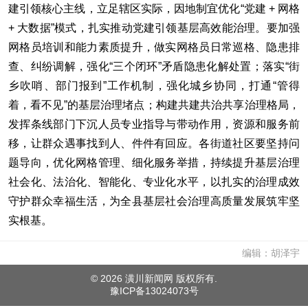
建引领核心主线，立足辖区实际，因地制宜优化“党建 + 网格
+ 大数据”模式，扎实推动党建引领基层高效能治理。要加强
网格员培训和能力素质提升，做实网格员日常巡格、隐患排
查、纠纷调解，强化“三个闭环”矛盾隐患化解处置；落实“街
乡吹哨、部门报到”工作机制，强化城乡协同，打通“管得
着，看不见”的基层治理堵点；构建共建共治共享治理格局，
发挥条线部门下沉人员专业指导与带动作用，资源和服务前
移，让群众遇事找到人、件件有回应。各街道社区要坚持问
题导向，优化网格管理、细化服务举措，持续提升基层治理
社会化、法治化、智能化、专业化水平，以扎实的治理成效
守护群众幸福生活，为全县基层社会治理高质量发展筑牢坚
实根基。
编辑：胡泽宇
©
2026 潢川新闻网 版权所有.
豫ICP备13024073号