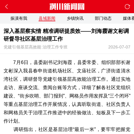
振潢有我
县域新闻
乡镇快讯
部门动态
媒体
深入基层察实情 精准调研提质效——刘海霞谢文彬调
研督导社区基层治理工作
党建引领基层高效能 治理工作专班
2026-07-07
7月6日，县委副书记刘海霞，县委常委、组织部部长谢
文彬深入我县春申街道机场社区、文庙社区，广济街道清水
湾社区，调研督导党建引领基层高效能治理工作。通过实地
走访、座谈交流、查阅台账等方式，详细了解各社区党组织
建设、“街乡吹哨、部门报到”、网格员作用发挥及“三个闭环”
等重点基层治理工作开展情况，认真听取街道、社区负责人
和网格员关于治理工作推进中的经验做法、短板及下一步工
作计划。
调研指出，社区是基层治理“最后一米”，要牢牢把握党