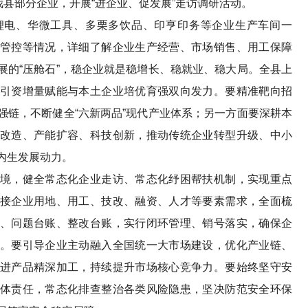
县部分企业，开展“进企业、促发展”走访调研活动。
电、华微工具、多栗多饮品、印亨印务等企业生产车间一
管控等情况，详细了解企业生产经营、市场销售、用工保障
展的“压舱石”，稳企业就是稳增长、稳就业、稳大局。全县上
引资增量赋能与本土企业培优育强双向发力。要精准靶向招
强链，不断健全“六新两品”现代产业体系；另一方面要深耕本
改造、产能扩容、科技创新，推动传统企业转型升级、中小
内生发展动力。
，健全常态化企业走访、常态化纾困帮扶机制，实现重点
接企业用地、用工、技改、融资、人才等要素需求，全面梳
、问题台账、整改台账，实行闭环管理、销号落实，确保企
。要引导企业主动融入全国统一大市场建设，优化产业链、
进产品精深加工，持续提升市场核心竞争力。要始终坚守安
体责任，常态化排查整治各类风险隐患，坚决防范安全环保