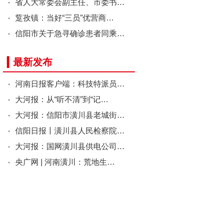
省人大常委会副主任、市委书…
踅孜镇：当好“三员”优营商…
信阳市关于急寻确诊患者同乘…
最新发布
河南日报客户端：科技特派员…
大河报：从“听不清”到“记…
大河报：信阳市潢川县老城街…
信阳日报丨潢川县人民检察院…
大河报：国网潢川县供电公司…
央广网 | 河南潢川：荒地生…