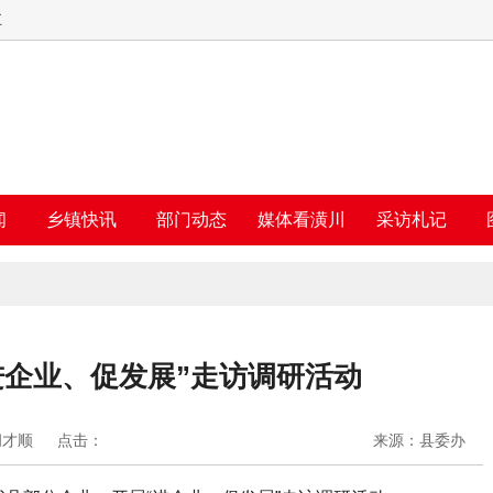
五
闻
乡镇快讯
部门动态
媒体看潢川
采访札记
进企业、促发展”走访调研活动
胡才顺
点击：
来源：县委办