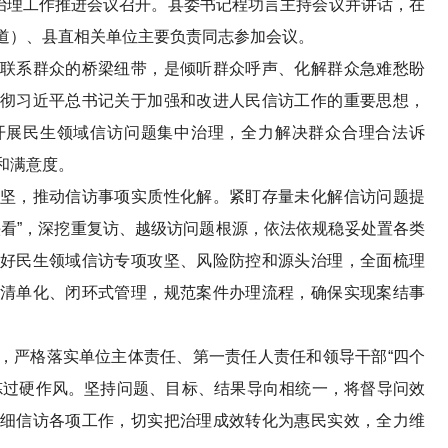
理工作推进会议召开。县委书记程功言主持会议并讲话，在
道）、县直相关单位主要负责同志参加会议。
系群众的桥梁纽带，是倾听群众呼声、化解群众急难愁盼
彻习近平总书记关于加强和改进人民信访工作的重要思想，
开展民生领域信访问题集中治理，全力解决群众合理合法诉
和满意度。
，推动信访事项实质性化解。紧盯存量未化解信访问题提
头看”，深挖重复访、越级访问题根源，依法依规稳妥处置各类
好民生领域信访专项攻坚、风险防控和源头治理，全面梳理
清单化、闭环式管理，规范案件办理流程，确保实现案结事
严格落实单位主体责任、第一责任人责任和领导干部“四个
炼过硬作风。坚持问题、目标、结果导向相统一，将督导问效
细信访各项工作，切实把治理成效转化为惠民实效，全力维