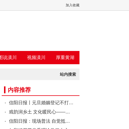
加入收藏
图说潢川
视频潢川
厚重黄湖
站内搜索
内容推荐
信阳日报丨元旦婚姻登记不打…
戏韵润乡土 文化暖民心——…
信阳日报：现场普法 自觉抵…