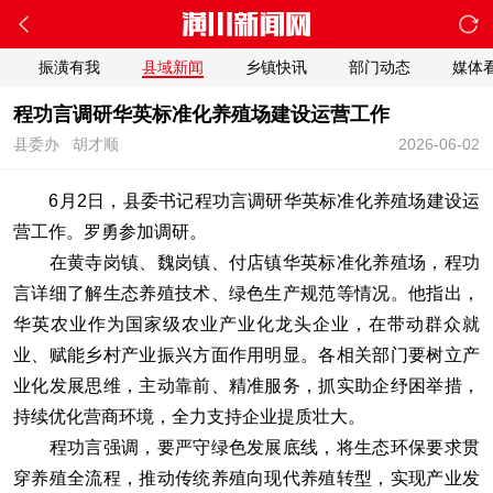
振潢有我
县域新闻
乡镇快讯
部门动态
媒体
程功言调研华英标准化养殖场建设运营工作
县委办
胡才顺
2026-06-02
6月2日，县委书记程功言调研华英标准化养殖场建设运
营工作。罗勇参加调研。
在黄寺岗镇、魏岗镇、付店镇华英标准化养殖场，程功
言详细了解生态养殖技术、绿色生产规范等情况。他指出，
华英农业作为国家级农业产业化龙头企业，在带动群众就
业、赋能乡村产业振兴方面作用明显。各相关部门要树立产
业化发展思维，主动靠前、精准服务，抓实助企纾困举措，
持续优化营商环境，全力支持企业提质壮大。
程功言强调，要严守绿色发展底线，将生态环保要求贯
穿养殖全流程，推动传统养殖向现代养殖转型，实现产业发