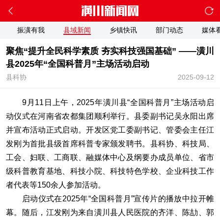
振潢有我
县域新闻
乡镇快讯
部门动态
媒体
聚焦“提升全民科学素质 夯实科技强国基础” ——潢川
县2025年“全国科普月”主场活动启动
县科协
2025-09-12
9月11日上午，2025年潢川县“全国科普月”主场活动启
动仪式在河南省农都集团顺利举行。县委副书记吴永阳出席
并宣布活动正式启动。开发区党工委副书记、管委会主任江
发刚为首批县级首席科普专家颁发聘书。县科协、科技局、
工会、妇联、工商联、融媒体中心及纲要办成员单位、省市
级科普教育基地、科技小院、科技特色学校、企业科技工作
者代表等150余人参加活动。
启动仪式在2025年“全国科普月”宣传片的播放中拉开帷
幕。随后，江发刚为来自潢川县人民医院的齐洋、陈劼、郭