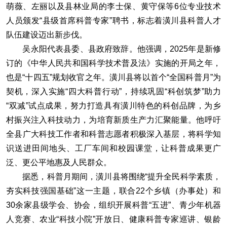
萌薇、左丽以及县林业局的李士保、黄守保等6位专业技术
人员颁发“县级首席科普专家”聘书，标志着潢川县科普人才
队伍建设迈出新步伐。
吴永阳代表县委、县政府致辞。他强调，2025年是新修
订的《中华人民共和国科学技术普及法》实施的开局之年，
也是“十四五”规划收官之年。潢川县将以首个“全国科普月”为
契机，深入实施“四大科普行动”，持续巩固“科创筑梦”助力
“双减”试点成果，努力打造具有潢川特色的科创品牌，为乡
村振兴注入科技动力，为培育新质生产力汇聚能量。他呼吁
全县广大科技工作者和科普志愿者积极深入基层，将科学知
识送进田间地头、工厂车间和校园课堂，让科普成果更广
泛、更公平地惠及人民群众。
据悉，科普月期间，潢川县将围绕“提升全民科学素质，
夯实科技强国基础”这一主题，联合22个乡镇（办事处）和
30余家县级学会、协会，组织开展科普“五进”、青少年机器
人竞赛、农业“科技小院”开放日、健康科普专家巡讲、银龄