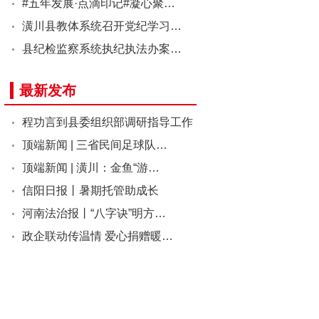
#五年发展·点滴印记#凝心聚…
潢川县教体系统召开党纪学习…
县纪检监察系统执纪执法办案…
最新发布
程功言到县委组织部调研指导工作
顶端新闻 | 三省民间足球队…
顶端新闻 | 潢川：金鱼“游…
信阳日报丨暑期托管助成长
河南法治报丨“八字诀”明方…
政企联动传温情 爱心捐赠暖…