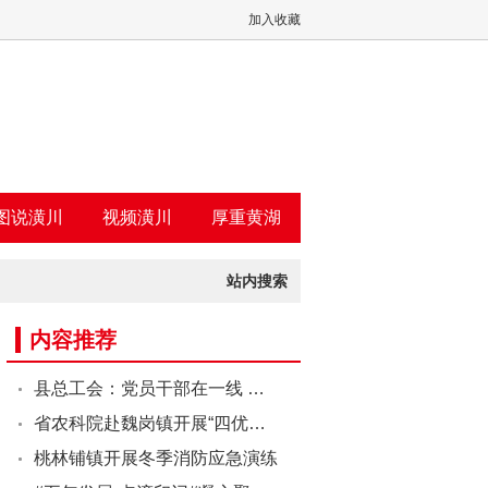
加入收藏
图说潢川
视频潢川
厚重黄湖
站内搜索
内容推荐
县总工会：党员干部在一线 …
省农科院赴魏岗镇开展“四优…
桃林铺镇开展冬季消防应急演练