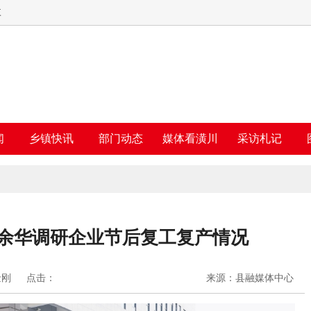
三
闻
乡镇快讯
部门动态
媒体看潢川
采访札记
|余华调研企业节后复工复产情况
金刚
点击：
来源：县融媒体中心