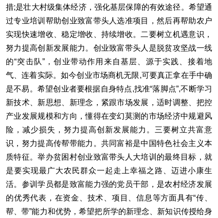
措;是壮大村级集体经济，强化基层保障的有效途径。希望通
过专业培训帮助创业致富带头人选准项目，然后再帮助农户
实现快速增收、稳定增收、持续增收。二要树立机遇意识，
努力提高创新发展能力。创业致富带头人是脱贫攻坚战一线
的“突击队”，创业带动作用来自基层、源于实践、接着地
气、连着实际。如今创业市场商机无限,可要真正拿在手中确
是不易。希望创业者要根据自身特点,找准“落脚点”,不断学习
新技术、新思想、新理念，紧跟市场发展，适时调整、把控
产业发展规模和方向，懂得在变幻莫测的市场经济中规避风
险，减少损失，努力提高创新发展能力。三要树立共富意
识，努力提高传帮带能力。共同富裕是中国特色社会主义本
质特征。举办贫困村创业致富带头人大培训的最终目标，就
是要实现最广大农民群众一起走上幸福之路、迈进小康生
活。参训学员都是致富能力强的党员干部，是农村经济发展
的优秀代表，在资金、技术、项目、信息等方面具有“传、
帮、带”能力和优势，希望把所学的新理念、新知识传授给身