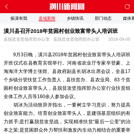
振潢有我
县域新闻
乡镇快讯
部门动态
媒体
潢川县召开2018年贫困村创业致富带头人培训班
县脱贫攻坚指挥部办公室
县脱贫攻坚指挥部办公室
2018-09-05
9月3日晚，潢川县2018年贫困村创业致富带头人培训班
开班仪式在县教育宾馆举行。河南省农业厅专家辛登豪、上
海海洋大学博士张煜、县政府副县长胡冰出席会议，全县17
个乡镇分管扶贫工作负责人，县扶贫办、县农业局、83 个贫
困村创业致富带头人，县脱贫攻坚指挥部办公室行业扶贫组
全体工作人员等160余人参加会议。
胡冰为活动致辞并指出，一要树立学习意识，努力提高
创业致富能力。培育创业致富带头人，是建强基层组织的有
力抓手;是打赢脱贫攻坚战，实现精准扶贫“最后一公里”的治
本之策;是贫困群众外力帮扶和激发内生动力相结合的重要举