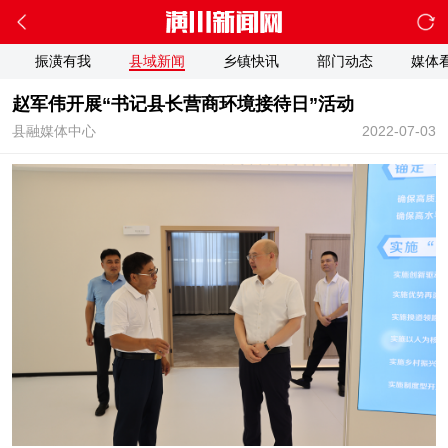
振潢有我
县域新闻
乡镇快讯
部门动态
媒体
赵军伟开展“书记县长营商环境接待日”活动
县融媒体中心
2022-07-03