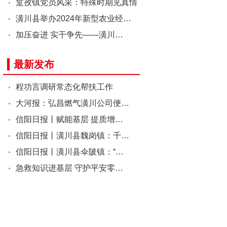
踅孜镇党员风采：特殊时期见真情
潢川县举办2024年新型农业经…
加压奋进 实干争先——潢川…
最新发布
程功言调研常态化帮扶工作
大河报：弘昌燃气潢川公司便…
信阳日报丨赋能基层 提质增…
信阳日报丨潢川县魏岗镇：千…
信阳日报丨潢川县伞陂镇：“…
急救知识进基层 守护平安零…