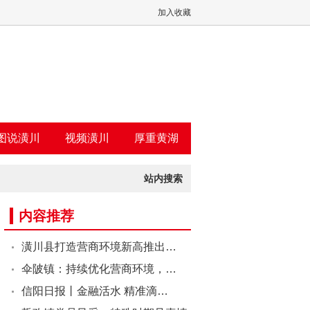
加入收藏
图说潢川
视频潢川
厚重黄湖
站内搜索
内容推荐
潢川县打造营商环境新高推出…
伞陂镇：持续优化营商环境，…
信阳日报丨金融活水 精准滴…